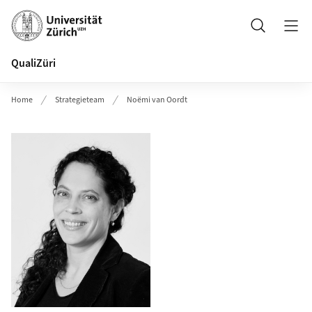
Header
Suche
QualiZüri
Home
Strategieteam
Noëmi van Oordt